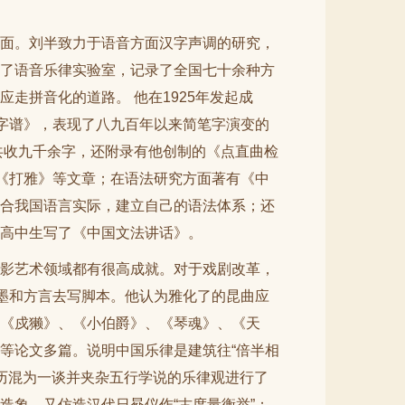
面。刘半致力于语音方面汉字声调的研究，
了语音乐律实验室，记录了全国七十余种方
走拼音化的道路。 他在1925年发起成
俗字谱》，表现了八九百年以来简笔字演变的
共收九千余字，还附录有他创制的《点直曲检
有《打雅》等文章；在语法研究方面著有《中
合我国语言实际，建立自己的语法体系；还
高中生写了《中国文法讲话》。
影艺术领域都有很高成就。对于戏剧改革，
笔墨和方言去写脚本。他认为雅化了的昆曲应
《戍獭》、《小伯爵》、《琴魂》、《天
等论文多篇。说明中国乐律是建筑往“倍半相
、历混为一谈并夹杂五行学说的乐律观进行了
造象，又仿造汉代日晷仪作“古度量衡举”；