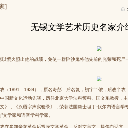
家]
无锡文学艺术历史名家介
愿以愤火照出他的战绩，免使一群陷沙鬼将他先前的光荣和死尸
农（1891—1934），原名寿彭，后名复，初字半侬，后改半
中国新文化运动先驱，历任北京大学法科预科、国文系教授，主
文》，《汉语字声实验录》，荣获法国康士坦丁·伏尔内语言学
的”文学家和语音学科学家。
半农在参加辛亥革命后投身文学革命，反对文言文，提倡白话文，