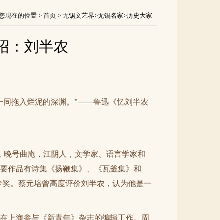
您现在的位置 >
首页
>
无锡文艺界
>
无锡名家
>
历史大家
绍：刘半农
一同拖入烂泥的深渊。”
——鲁迅《忆刘半农
农，晚号曲庵，江阴人，文学家、语言学家和
要作品有诗集《扬鞭集》、《瓦釜集》和
专奖。蔡元培曾高度评价刘半农，认为他是一
在上海参与《新青年》杂志的编辑工作。周