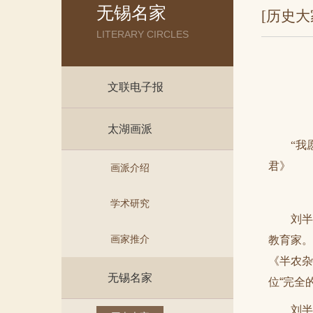
无锡名家
[历史大
LITERARY CIRCLES
文联电子报
太湖画派
“我
君》
画派介绍
学术研究
刘半
画家推介
教育家。
《半农杂
无锡名家
位“完全
刘