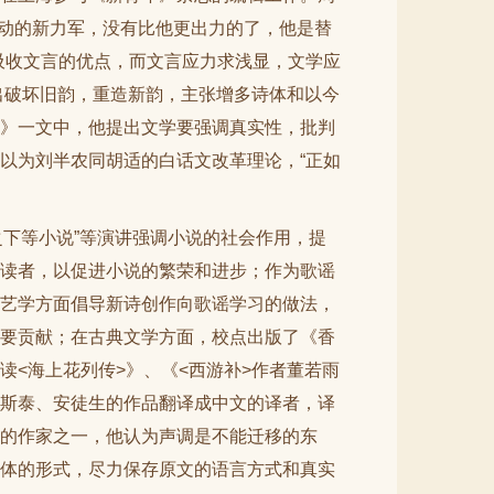
运动的新力军，没有比他更出力的了，他是替
吸收文言的优点，而文言应力求浅显，文学应
出破坏旧韵，重造新韵，主张增多诗体和以今
》一文中，他提出文学要强调真实性，批判
以为刘半农同胡适的白话文改革理论，“正如
之下等小说”等演讲强调小说的社会作用，提
读者，以促进小说的繁荣和进步；作为歌谣
艺学方面倡导新诗创作向歌谣学习的做法，
要贡献；在古典文学方面，校点出版了《香
<海上花列传>》、《<西游补>作者董若雨
斯泰、安徒生的作品翻译成中文的译者，译
的作家之一，他认为声调是不能迁移的东
体的形式，尽力保存原文的语言方式和真实