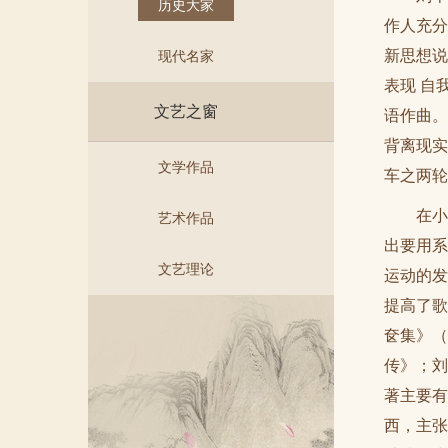
历史大家
作人充分
新思想说
现代名家
表现 自
文艺之窗
语作曲。
背离现实
文学作品
车之两轮
在小
艺术作品
出要用系
文艺理论
运动的发
提高了歌
奁集》（
传》；刘
著主要有
西，主张