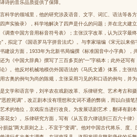
译诗的音乐品质提供了保障。
语言科学的领域里，他的研究涉及语音、文字、词汇、语法等各方
四声实验录》，科学地解决了四声是什么的问题；并在北大建立
《调查中国方音用标音符号表》；主张汉字改革，认为汉字最终应
会”，拟定了《国语罗马字拼音法式》。与李家瑞编《宋元以来
书建设方面，1933年为北新书局编撰《标准国音中小字典》，
还为《中国大辞典》撰写了三百多页的“一”字稿本；此外还写
论》。他反对机械地模仿外国语法的《马氏文通》体系，主张结
用古奥的例句为尚的陈规，主张采用习见的和口语的例句，并为
仅是文学和语言学，刘半农在戏剧改革、乐律研究、艺术考古和摄
“恶腔死调”，改正剧本没有理想和文词不通的弊病，而以白描
艺术的地位，京戏应当进行改良。为发展话剧艺术，翻译有剧本
茶花女》。乐律研究方面，写有《从五音六律说到三百六十律》
三分损益”两大原则之上，不宜于“变调”。他对中国古代将乐、度
曾进行多次考古调查，在河南巩县、洛阳发现北魏和唐代的乐舞