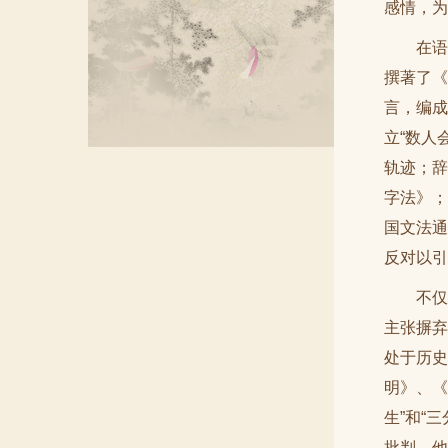
感情，为
在
撰著了《
言，编成
立“数人
轨迹；辞
字法》；
国文法通
反对以引
不
主张摒弃
处于历史
明》、《
生”和“
批判。他