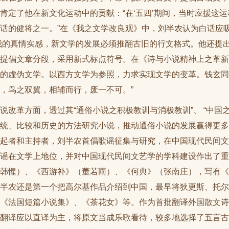
肯定了他在新文化运动中的贡献：“在‘五四’期间，当时应援这
话的健将之一。”在《我之文学改良观》中，刘半农认为白话应
我的真情实感，新文学的发展必须推翻古旧的行文格式。他还提
提倡文章分段，采用新式标点符号。在《诗与小说精神上之革新
的虚伪文学。以西方文学为参照，力求实现文学的变革。钱玄同
，鸟之双翼，相辅而行，废一不可。”
说改革方面，透过其“通俗小说之积极教训与消极教训”、 “中国
统、比较和历史的方法研究小说，推动通俗小说的发展赢得更多
起者和主持者，刘半农首倡歌谣征集与研究，在中国现代民间文
谣在文学上地位，并对中国现代民间文艺学的学科建设作出了重
韩惺）、《西游补》（董若雨）、《何典》（张南庄），写有《读
半农还是第一个把高尔基作品介绍到中国，最早将狄更斯、托尔
《法国短篇小说集》、《茶花女》等。作为首批翻译外国散文诗
翻译应以直译为主，将原文当成乐歌看待，较多地选择了五言古